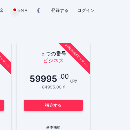
金
EN ▾
登録する
ログイン
5日サポート
24時間365日サポート
５つの番号
ビジネス
.00
59995
/jpy
84995.00 ¥
補充する
る方法
基本機能