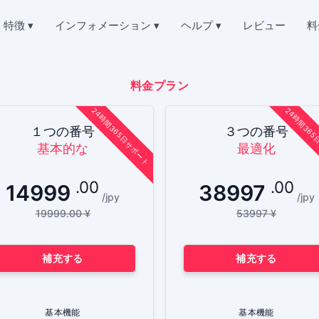
特徴
▾
インフォメーション
▾
ヘルプ
▾
レビュー
料
Deutsch
Kチャットをハックする
質問
会社概要
Español
紙を読む
よくある質問
料金プラン
中文
プライバシー
Français
を復元する
サポート
24時間365日サポート
24時間36
English
利用規約
たチャットをオンラインで復元
常にオンラインで、喜んでお答えします
１つの番号
３つの番号
Portuguese (Brazil)
基本的な
最適化
クッキーポリシー
Хинди हिन्दी
Kでロケーションを追跡
お客様の声
Italiano
突き止める
ご意見・ご要望
アフィリエイト・プログラム
Türkçe
.00
.00
14999
38997
KTOK
/jpy
/jpy
特徴
キングアプリ
19999.00 ¥
53997 ¥
K購読者ジェネレーター
TikTokを無料でハックする方法
を増やす
補充する
補充する
誰があなたのTikTokページにアクセスしているかを調べ
盗まれたTikTokアカウントを取り戻す方法
基本機能
基本機能