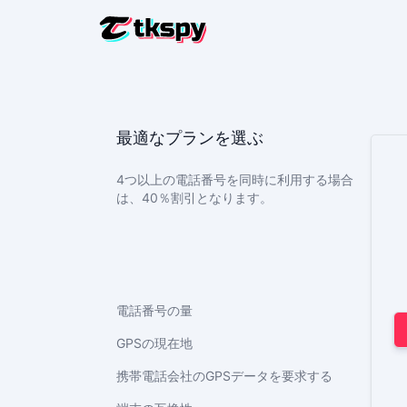
TIKTO
他人の手
最適なプランを選ぶ
TIKTOK
削除され
4つ以上の電話番号を同時に利用する場合
TIKTO
は、40％割引となります。
居場所を
トラックTI
トラッ
TIKTO
電話番号の量
購読者
GPSの現在地
携帯電話会社のGPSデータを要求する