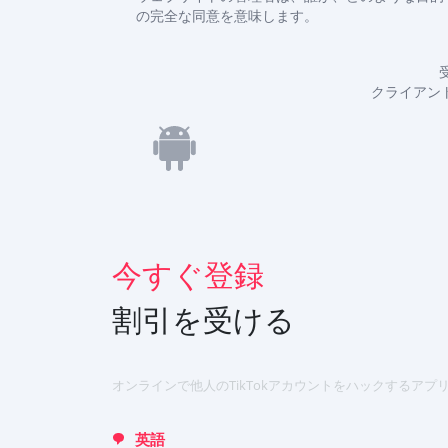
の完全な同意を意味します。
今すぐ登録
Deutsch
クライアン
Español
中文
Français
English
今すぐ登録
Portuguese (Brazil)
Хинди हिन्दी
割引を受ける
Italiano
Türkçe
オンラインで他人のTikTokアカウントをハックするアプリ
英語