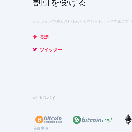
割引を受ける
Italiano
Türkçe
オンラインで他人のTikTokアカウントをハックするアプリ
英語
ツイッター
© Tkスパイ
免責事項