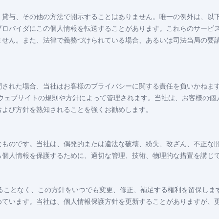
、貸与、その他の方法で開示することはありません。唯一の例外は、以
プロバイダにこの個人情報を転送することがあります。これらのサービ
ません。また、法律で義務づけられている場合、あるいは司法当局の要
た場合、当社はお客様のプライバシーに関する責任を負いかねます。 ‌jp.
のウェブサイトの規則や方針によって管理されます。当社は、お客様の個
および方針を熟知されることを強くお勧めします。
なものです。当社は、偶発的または違法な破壊、紛失、改ざん、不正な
ら個人情報を保護するために、適切な管理、技術、物理的な措置を講じ
させることなく、この方針をいつでも変更、修正、補足する権利を留保し
めています。当社は、個人情報保護方針を更新することがありますが、