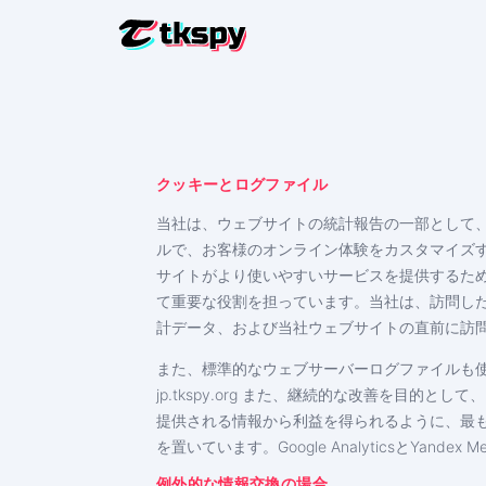
TIKTO
他人の手
TIKTOK
クッキーとログファイル
削除され
当社は、ウェブサイトの統計報告の一部として
TIKTO
ルで、お客様のオンライン体験をカスタマイズ
居場所を
サイトがより使いやすいサービスを提供するた
トラックTI
て重要な役割を担っています。当社は、訪問し
トラッ
計データ、および当社ウェブサイトの直前に訪問した
TIKTO
また、標準的なウェブサーバーログファイルも
購読者
‌jp.tkspy.org また、継続的な改善を
提供される情報から利益を得られるように、最
を置いています。Google AnalyticsとYa
例外的な情報交換の場合