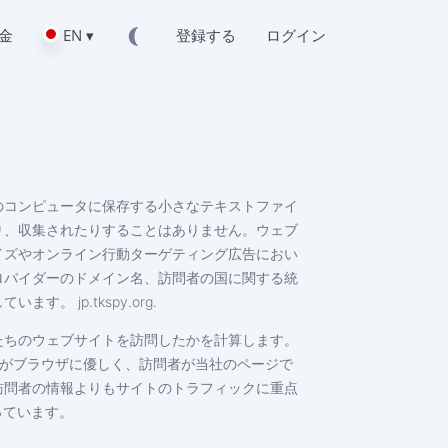
金
EN ▾
登録する
ログイン
のコンピュータに保存する小さなテキストファイ
り、収集されたりすることはありません。ウェブ
イズやオンライン行動ターゲティング広告におい
ロバイダーのドメイン名、訪問者の国に関する統
jp.tkspy.org.
たちのウェブサイトを訪問したかを計算します。
る方法
サイトがブラウザに優しく、訪問者が当社のページで
訪問者の情報よりもサイトのトラフィックに重点
立っています。