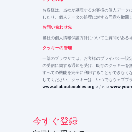
お客様は、当社が処理するお客様の個人データ
したり、個人データの処理に対する同意を撤回
お問い合わせ先
当社の個人情報保護方針についてご質問がある
クッキーの管理
今すぐ登録
一部のブラウザでは、お客様のプライバシー設
Deutsch
の受信に関する通知を受け、既存のクッキーを
すべての機能を完全に利用することができなく
Español
してください。クッキーは、いつでもウェブブ
中文
www.allaboutcookies.org
и / или
www.youro
Français
English
今すぐ登録
Portuguese (Brazil)
Хинди हिन्दी