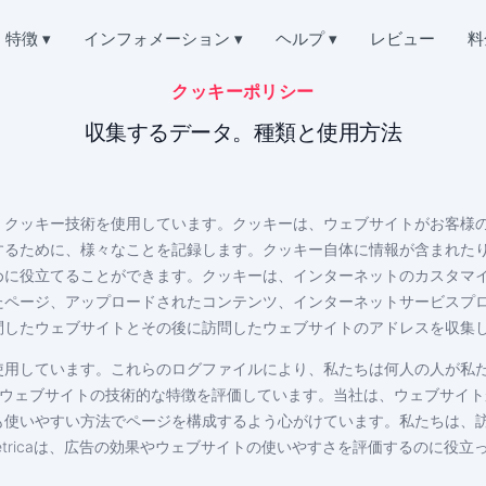
特徴
▾
インフォメーション
▾
ヘルプ
▾
レビュー
料
クッキーポリシー
Deutsch
Kチャットをハックする
質問
会社概要
Español
紙を読む
よくある質問
収集するデータ。種類と使用方法
中文
プライバシー
Français
を復元する
サポート
English
利用規約
たチャットをオンラインで復元
常にオンラインで、喜んでお答えします
Portuguese (Brazil)
、クッキー技術を使用しています。クッキーは、ウェブサイトがお客様
クッキーポリシー
Хинди हिन्दी
Kでロケーションを追跡
お客様の声
するために、様々なことを記録します。クッキー自体に情報が含まれた
Italiano
突き止める
ご意見・ご要望
アフィリエイト・プログラム
Türkçe
めに役立てることができます。クッキーは、インターネットのカスタマ
KTOK
たページ、アップロードされたコンテンツ、インターネットサービスプ
特徴
キングアプリ
ウェブサイトとその後に訪問したウェブサイトのアドレスを収集しています。 ‌
K購読者ジェネレーター
使用しています。これらのログファイルにより、私たちは何人の人が私
TikTokを無料でハックする方法
を増やす
誰があなたのTikTokページにアクセスしているかを調べ
目的として、ウェブサイトの技術的な特徴を評価しています。当社は、ウェブ
盗まれたTikTokアカウントを取り戻す方法
も使いやすい方法でページを構成するよう心がけています。私たちは、
ndex Metricaは、広告の効果やウェブサイトの使いやすさを評価するのに役