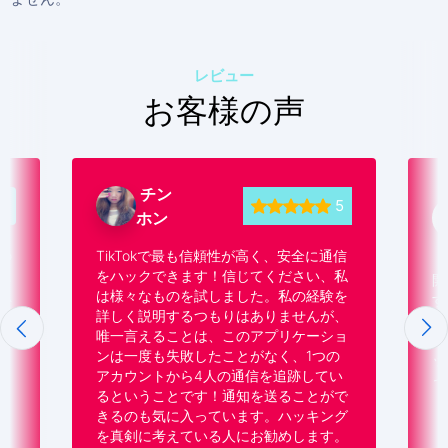
レビュー
お客様の声
チン
オレナ
5
ホン
ポロフチェ
コ
TikTokで最も信頼性が高く、安全に通信
をハックできます！信じてください、私
開発者の皆さん、
は様々なものを試しました。私の経験を
す。あなたのアプ
詳しく説明するつもりはありませんが、
くの問題を解決し
唯一言えることは、このアプリケーショ
いる人に言いたい。私
ンは一度も失敗したことがなく、1つの
ットをハッキング
アカウントから4人の通信を追跡してい
った多くのことを
るということです！通知を送ることがで
きるのも気に入っています。ハッキング
を真剣に考えている人にお勧めします。