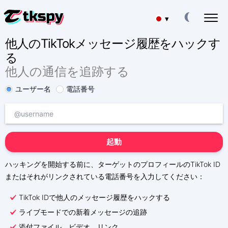
▾
他人のTikTokメッセージ履歴をハックす
Deutsch
TIKTOKチャットをハックする
る
他人の手紙を読む
他人の通信を追跡する
Español
TIKTOKを復元する
削除されたチャットをオンラインで復元
ユーザー名
電話番号
中文
TIKTOKでロケーションを追跡
居場所を突き止める
Français
トラックTIKTOK
起動
English
トラッキングアプリ
TIKTOK購読者ジェネレーター
ハッキングを開始する前に、ターゲットのプロフィールのTikTok ID
Portuguese (Brazil)
購読者を増やす
またはそれがリンクされている電話番号を入力してください：
Хинди हिन्दी
TikTok IDで他人のメッセージ履歴をハックする
料金
会社概要
ライブモードでの新着メッセージの追跡
Italiano
質問
特徴
添付ファイル、ビデオ、リンク