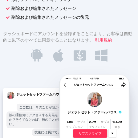
Türkçe
アフィリエイト・プログラム
レビュー
削除および編集されたメッセージ
削除および編集されたメッセージの復元
ダッシュボードにアカウントを登録することにより、お客様は自動
的に以下のすべてに同意することになります。
利用規約
ジェットセットファームハウス
ジェットセットファームハウス
ここ数日、そのことが頭から離れない。
ジェットセット・ファームハウス
彼の通信簿にアクセスする方法をご存知です
か？そうでなければ、彼のことが頭から離れな
598
サブス
2.7M
サブス
151.7M
い。
クリプション
クリプション
好き
技術には長けているはずだ :))
サブスクライブ