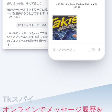
少しはわかる。考えてみよう
450 SR 13 N Suite 106 Box 350. JAX FL
32259
彼のソーシャルネットワークに侵入し、メッセ
ージを追跡することができます！彼はどこに座
っている？
彼はティクトーカーみたいなものだ。
TikTokのメッセージをハックできるTkSpyと
いうアプリがあります！試してみたい？あなた
のプロフィールの購読者を増やすこともできま
す :))
Tkスパイ
オンラインでメッセージ履歴を