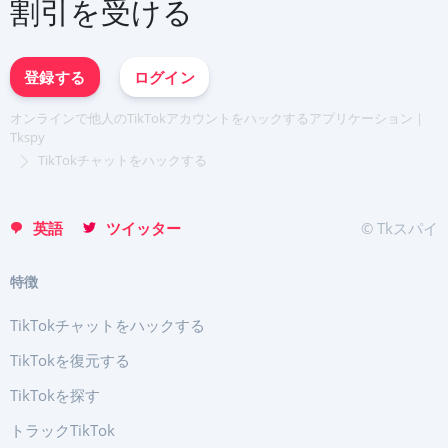
割引を受ける
Español
中文
Français
登録する
ログイン
English
Portuguese (Brazil)
オンラインで他人のTikTokアカウントをハックするアプリケーション｜
Хинди हिन्दी
Tkspy
Italiano
TikTokチャットをハックする
Türkçe
英語
ツイッター
© Tkスパイ
特徴
TikTokチャットをハックする
TikTokを復元する
TikTokを探す
トラックTikTok